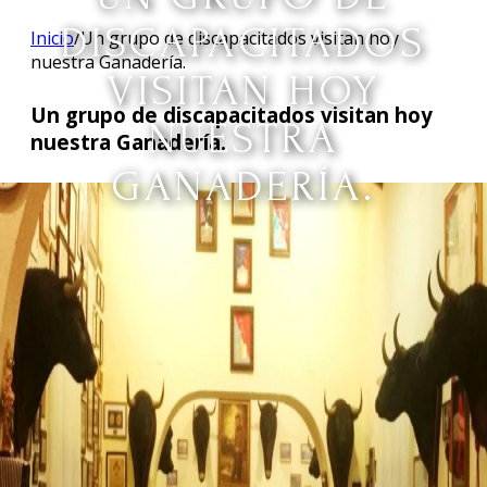
DISCAPACITADOS
Inicio
/
Un grupo de discapacitados visitan hoy
nuestra Ganadería.
VISITAN HOY
Un grupo de discapacitados visitan hoy
NUESTRA
nuestra Ganadería.
GANADERÍA.