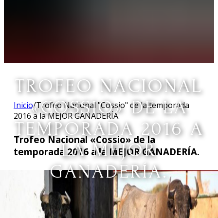
TROFEO NACIONAL
«COSSIO» DE LA
Inicio
/
Trofeo Nacional "Cossio" de la temporada
2016 a la MEJOR GANADERÍA.
TEMPORADA 2016 A
Trofeo Nacional «Cossio» de la
LA MEJOR
temporada 2016 a la MEJOR GANADERÍA.
GANADERÍA.