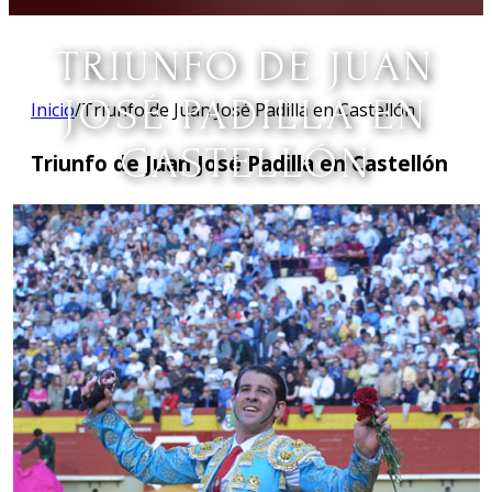
TRIUNFO DE JUAN
JOSÉ PADILLA EN
Inicio
/
Triunfo de Juan José Padilla en Castellón
CASTELLÓN
Triunfo de Juan José Padilla en Castellón