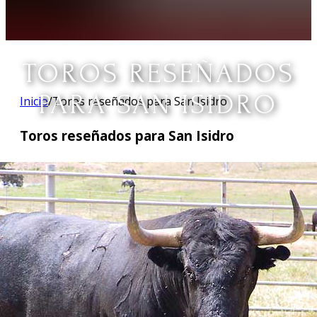
TOROS RESEÑADOS
PARA SAN ISIDRO
Inicio
/
Toros reseñados para San Isidro
Toros reseñados para San Isidro