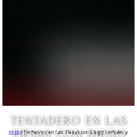
TENTADERO EN LAS
TIESAS CON DIEGO
Inicio
/
Tentadero en Las Tiesas con Diego Urdiales y