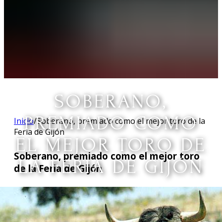
SOBERANO,
PREMIADO COMO
Inicio
/
Soberano, premiado como el mejor toro de la
Feria de Gijón
EL MEJOR TORO DE
Soberano, premiado como el mejor toro
LA FERIA DE GIJÓN
de la Feria de Gijón