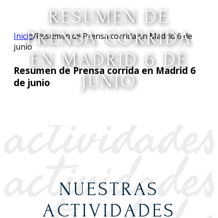
RESUMEN DE
PRENSA CORRIDA
Inicio
/
Resumen de Prensa corrida en Madrid 6 de
junio
EN MADRID 6 DE
Resumen de Prensa corrida en Madrid 6
JUNIO
de junio
NUESTRAS
ACTIVIDADES