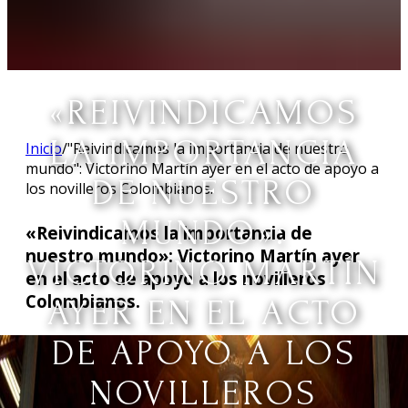
«REIVINDICAMOS
LA IMPORTANCIA
Inicio
/
"Reivindicamos la importancia de nuestro
mundo": Victorino Martín ayer en el acto de apoyo a
DE NUESTRO
los novilleros Colombianos.
MUNDO»:
«Reivindicamos la importancia de
nuestro mundo»: Victorino Martín ayer
VICTORINO MARTÍN
en el acto de apoyo a los novilleros
Colombianos.
AYER EN EL ACTO
DE APOYO A LOS
NOVILLEROS