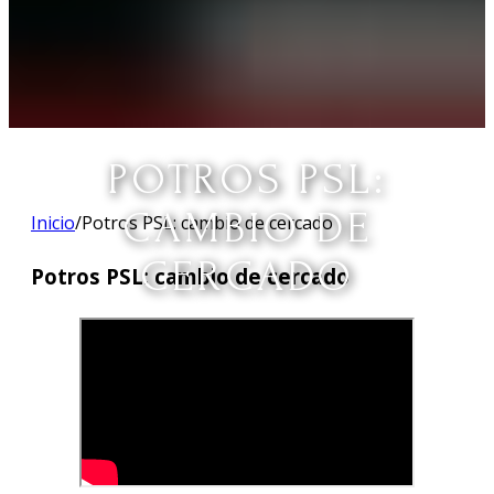
POTROS PSL:
CAMBIO DE
Inicio
/
Potros PSL: cambio de cercado
CERCADO
Potros PSL: cambio de cercado