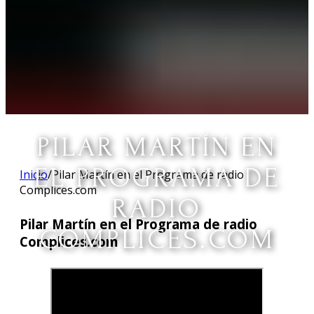
PILAR MARTÍN EN
EL PROGRAMA DE
Inicio
/
Pilar Martín en el Programa de radio
Complices.com
RADIO
Pilar Martín en el Programa de radio
COMPLICES.COM
Complices.com