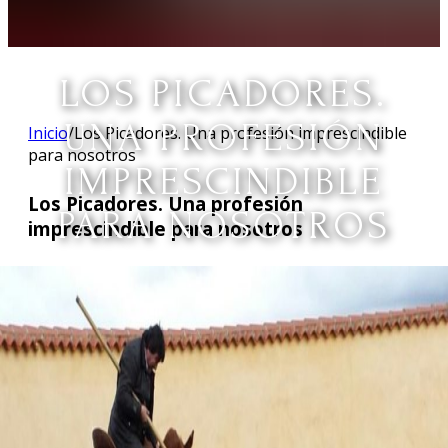
LOS PICADORES.
UNA PROFESIÓN
Inicio
/
Los Picadores. Una profesión imprescindible
para nosotros
IMPRESCINDIBLE
Los Picadores. Una profesión
PARA NOSOTROS
imprescindible para nosotros