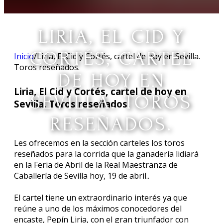
LIRIA, EL CID Y
CORTÉS, CARTEL
Inicio
/
Liria, El Cid y Cortés, cartel de hoy en Sevilla.
Toros reseñados.
DE HOY EN
Liria, El Cid y Cortés, cartel de hoy en
SEVILLA. TOROS
Sevilla. Toros reseñados.
RESEÑADOS.
Les ofrecemos en la sección carteles los toros
reseñados para la corrida que la ganadería lidiará
en la Feria de Abril de la Real Maestranza de
Caballería de Sevilla hoy, 19 de abril..
El cartel tiene un extraordinario interés ya que
reúne a uno de los máximos conocedores del
encaste, Pepín Liria, con el gran triunfador con