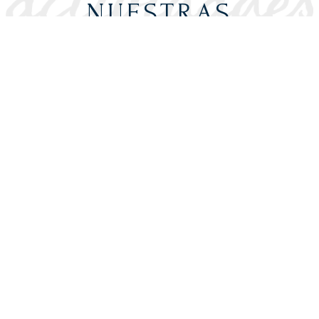
NUESTRAS
ACTIVIDADES
Descubre todo el universo de Victorino
Martín. Comparte con nosotros
experiencias únicas basadas en el
amor, respeto y entrega al toro.
Descubre nuestras actvidades basadas
en nuestra pasión por el toro, el vino y
por el mundo del caballo.