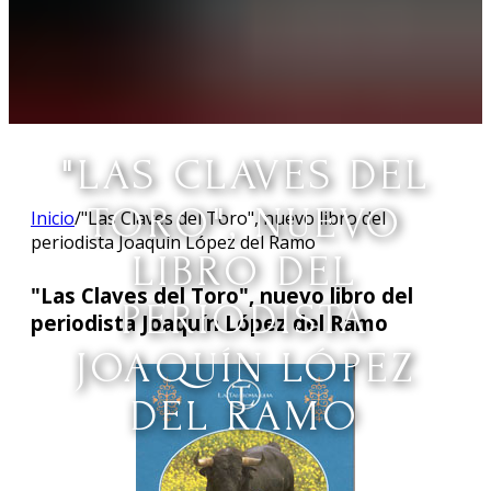
"LAS CLAVES DEL
TORO", NUEVO
Inicio
/
"Las Claves del Toro", nuevo libro del
periodista Joaquín López del Ramo
LIBRO DEL
"Las Claves del Toro", nuevo libro del
PERIODISTA
periodista Joaquín López del Ramo
JOAQUÍN LÓPEZ
DEL RAMO