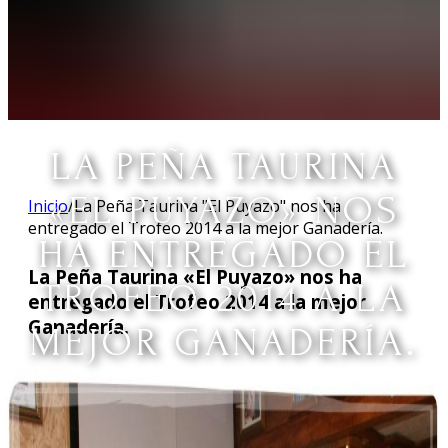
LA PEÑA TAURINA
«EL PUYAZO» NOS
Inicio
/
La Peña Taurina "El Puyazo" nos ha
entregado el Trofeo 2014 a la mejor Ganadería.
HA ENTREGADO EL
La Peña Taurina «El Puyazo» nos ha
TROFEO 2014 A LA
entregado el Trofeo 2014 a la mejor
Ganadería.
MEJOR GANADERÍA.