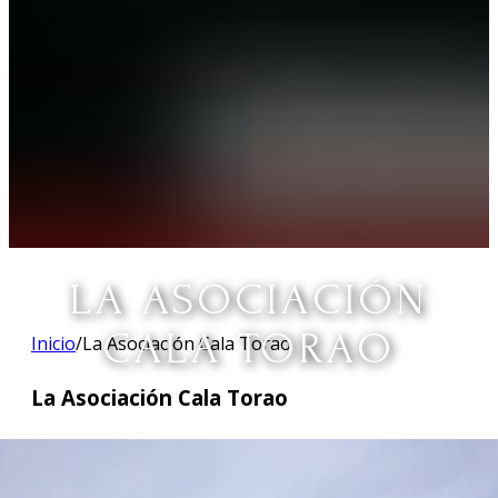
LA ASOCIACIÓN
CALA TORAO
Inicio
/
La Asociación Cala Torao
La Asociación Cala Torao