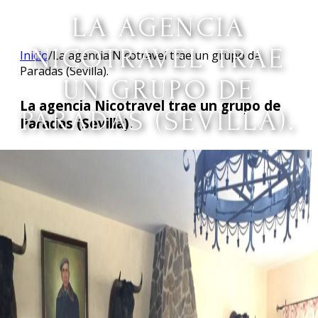
LA AGENCIA
NICOTRAVEL TRAE
Inicio
/
La agencia Nicotravel trae un grupo de
Paradas (Sevilla).
UN GRUPO DE
La agencia Nicotravel trae un grupo de
PARADAS (SEVILLA).
Paradas (Sevilla).