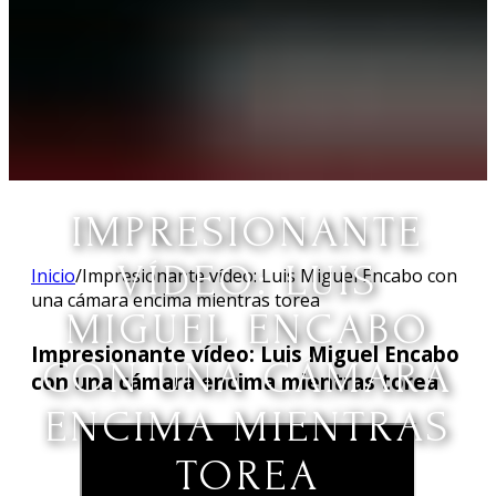
IMPRESIONANTE
VÍDEO: LUIS
Inicio
/
Impresionante vídeo: Luis Miguel Encabo con
una cámara encima mientras torea
MIGUEL ENCABO
Impresionante vídeo: Luis Miguel Encabo
CON UNA CÁMARA
con una cámara encima mientras torea
ENCIMA MIENTRAS
TOREA