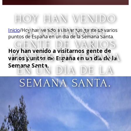
HOY HAN VENIDO
A VISITARNOS
Inicio
/
Hoy han venido a visitarnos gente de varios
puntos de España en un día de la Semana Santa.
GENTE DE VARIOS
Hoy han venido a visitarnos gente de
PUNTOS DE ESPAÑA
varios puntos de España en un día de la
Semana Santa.
EN UN DÍA DE LA
SEMANA SANTA.