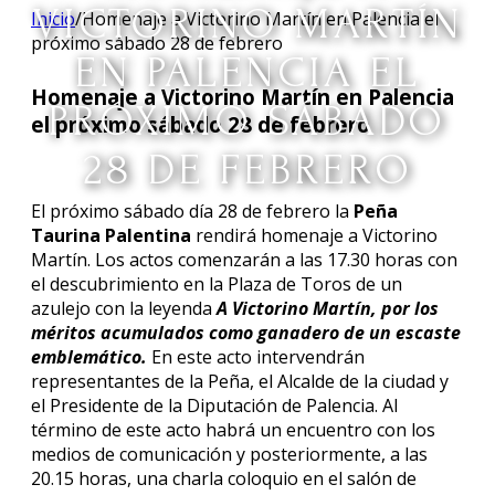
VICTORINO MARTÍN
Inicio
/
Homenaje a Victorino Martín en Palencia el
próximo sábado 28 de febrero
EN PALENCIA EL
Homenaje a Victorino Martín en Palencia
PRÓXIMO SÁBADO
el próximo sábado 28 de febrero
28 DE FEBRERO
El próximo sábado día 28 de febrero la
Peña
Taurina Palentina
rendirá homenaje a Victorino
Martín. Los actos comenzarán a las 17.30 horas con
el descubrimiento en la Plaza de Toros de un
azulejo con la leyenda
A Victorino Martín, por los
méritos acumulados como ganadero de un escaste
emblemático.
En este acto intervendrán
representantes de la Peña, el Alcalde de la ciudad y
el Presidente de la Diputación de Palencia. Al
término de este acto habrá un encuentro con los
medios de comunicación y posteriormente, a las
20.15 horas, una charla coloquio en el salón de