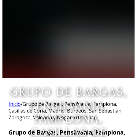
GRUPO DE BARGAS,
PENSILVANIA,
Inicio
/
Grupo de Bargas, Pensilvania, Pamplona,
Casillas de Coria, Madrid, Burdeos, San Sebastián,
PAMPLONA,
Zaragoza, Valencia y Nogaro (francia)
CASILLAS DE
Grupo de Bargas, Pensilvania, Pamplona,