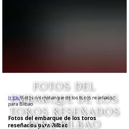
FOTOS DEL
EMBARQUE DE LOS
Inicio
/
Fotos del embarque de los toros reseñados
para Bilbao
TOROS RESEÑADOS
Fotos del embarque de los toros
PARA BILBAO
reseñados para Bilbao