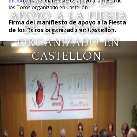
MANIFIESTO DE
Inicio
/
Firma del manifiesto de apoyo a la Fiesta de
los Toros organizado en Castellón.
APOYO A LA FIESTA
Firma del manifiesto de apoyo a la Fiesta
DE LOS TOROS
de los Toros organizado en Castellón.
ORGANIZADO EN
CASTELLÓN.