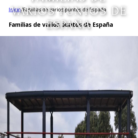
VARIOS PUNTOS DE
Inicio
/
Familias de varios puntos de España
ESPAÑA
Familias de varios puntos de España