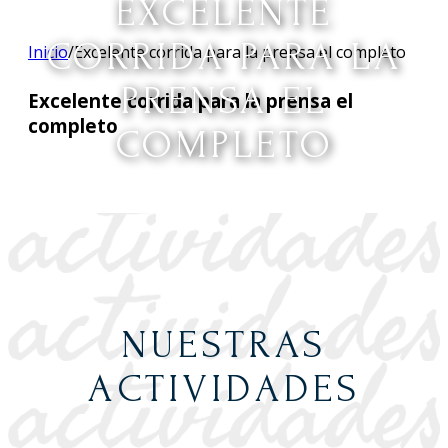
EXCELENTE
CORRIDA PARA LA
Inicio
/
Excelente corrida para la prensa el completo
PRENSA EL
Excelente corrida para la prensa el
completo
COMPLETO
NUESTRAS
ACTIVIDADES