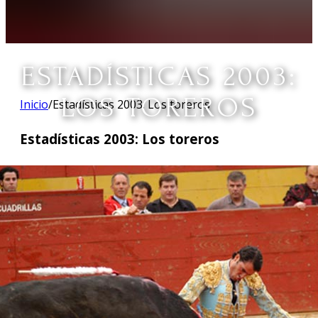
ESTADÍSTICAS 2003:
LOS TOREROS
Inicio
/
Estadísticas 2003: Los toreros
Estadísticas 2003: Los toreros