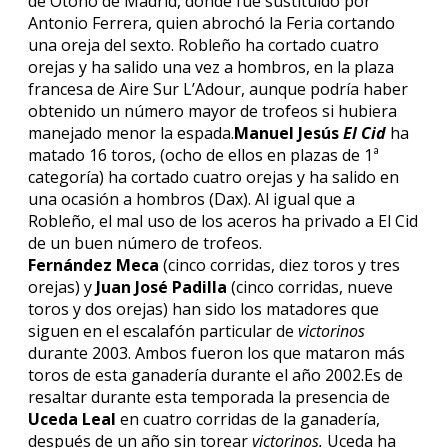
de Otoño de Madrid, donde fue sustituido por
Antonio Ferrera, quien abrochó la Feria cortando
una oreja del sexto. Robleño ha cortado cuatro
orejas y ha salido una vez a hombros, en la plaza
francesa de Aire Sur L’Adour, aunque podría haber
obtenido un número mayor de trofeos si hubiera
manejado menor la espada.
Manuel Jesús
El Cid
ha
matado 16 toros, (ocho de ellos en plazas de 1ª
categoría) ha cortado cuatro orejas y ha salido en
una ocasión a hombros (Dax). Al igual que a
Robleño, el mal uso de los aceros ha privado a El Cid
de un buen número de trofeos.
Fernández Meca
(cinco corridas, diez toros y tres
orejas) y
Juan José Padilla
(cinco corridas, nueve
toros y dos orejas) han sido los matadores que
siguen en el escalafón particular de
victorinos
durante 2003. Ambos fueron los que mataron más
toros de esta ganadería durante el año 2002.Es de
resaltar durante esta temporada la presencia de
Uceda Leal
en cuatro corridas de la ganadería,
después de un año sin torear
victorinos.
Uceda ha