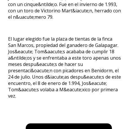
con un cinque&ntilde;o. Fue en el invierno de 1.993,
con un toro de Victorino Mart&iacute;n, herrado con
el n&uacute;mero 79.
El lugar elegido fue la plaza de tientas de la finca
San Marcos, propiedad del ganadero de Galapagar.
Jos&eacute; Tom&aacute;s acababa de cumplir 18
a&ntilde;os y se enfrentaba a este toro apenas unos
meses despu&eacute;s de hacer su
presentaci&oacute;n con picadores en Benidorm, el
24 de julio. Unos d&iacute;as despu&eacute;s de este
encuentro, el 8 de enero de 1.994, Jos&eacute;
Tom&aacute;s volaba a M&eacute;xico por primera
vez.