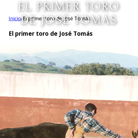
EL PRIMER TORO
DE JOSÉ TOMÁS
Inicio
/
El primer toro de José Tomás
El primer toro de José Tomás