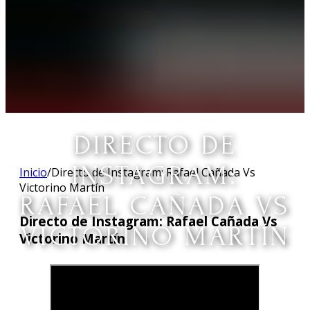
DIRECTO DE
INSTAGRAM:
Inicio
/
Directo de Instagram: Rafael Cañada Vs
Victorino Martín
RAFAEL CAÑADA VS
Directo de Instagram: Rafael Cañada Vs
VICTORINO MARTÍN
Victorino Martín