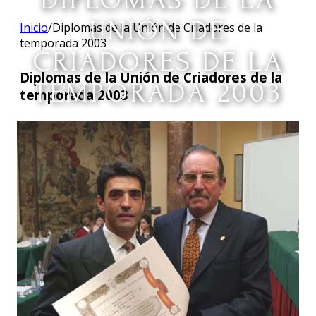
DIPLOMAS DE LA
UNIÓN DE
Inicio
/
Diplomas de la Unión de Criadores de la
temporada 2003
CRIADORES DE LA
Diplomas de la Unión de Criadores de la
TEMPORADA 2003
temporada 2003