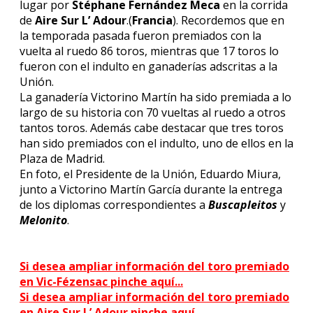
lugar por
Stéphane Fernández Meca
en la corrida
de
Aire Sur L’ Adour
.(
Francia
). Recordemos que en
la temporada pasada fueron premiados con la
vuelta al ruedo 86 toros, mientras que 17 toros lo
fueron con el indulto en ganaderías adscritas a la
Unión.
La ganadería Victorino Martín ha sido premiada a lo
largo de su historia con 70 vueltas al ruedo a otros
tantos toros. Además cabe destacar que tres toros
han sido premiados con el indulto, uno de ellos en la
Plaza de Madrid.
En foto, el Presidente de la Unión, Eduardo Miura,
junto a Victorino Martín García durante la entrega
de los diplomas correspondientes a
Buscapleitos
y
Melonito
.
Si desea ampliar información del toro premiado
en Vic-Fézensac pinche aquí...
Si desea ampliar información del toro premiado
en Aire Sur L’ Adour pinche aquí...