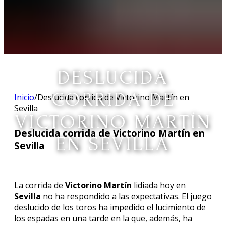
DESLUCIDA
CORRIDA DE
Inicio
/
Deslucida corrida de Victorino Martín en
Sevilla
VICTORINO MARTÍN
Deslucida corrida de Victorino Martín en
EN SEVILLA
Sevilla
La corrida de
Victorino Martín
lidiada hoy en
Sevilla
no ha respondido a las expectativas. El juego
deslucido de los toros ha impedido el lucimiento de
los espadas en una tarde en la que, además, ha