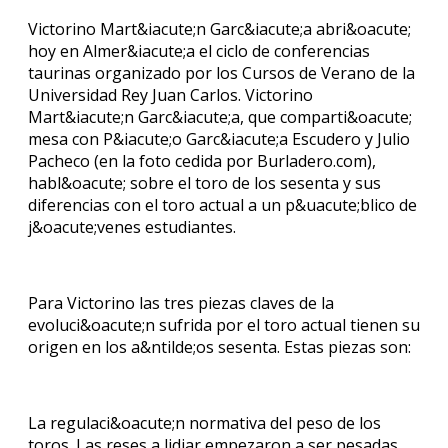
Victorino Mart&iacute;n Garc&iacute;a abri&oacute;
hoy en Almer&iacute;a el ciclo de conferencias
taurinas organizado por los Cursos de Verano de la
Universidad Rey Juan Carlos. Victorino
Mart&iacute;n Garc&iacute;a, que comparti&oacute;
mesa con P&iacute;o Garc&iacute;a Escudero y Julio
Pacheco (en la foto cedida por Burladero.com),
habl&oacute; sobre el toro de los sesenta y sus
diferencias con el toro actual a un p&uacute;blico de
j&oacute;venes estudiantes.
Para Victorino las tres piezas claves de la
evoluci&oacute;n sufrida por el toro actual tienen su
origen en los a&ntilde;os sesenta. Estas piezas son:
La regulaci&oacute;n normativa del peso de los
toros. Las reses a lidiar empezaron a ser pesadas