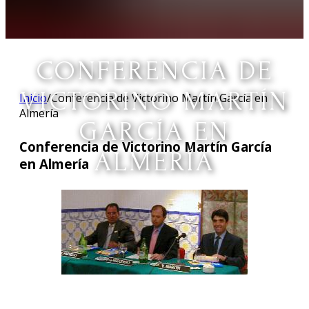
CONFERENCIA DE
VICTORINO MARTÍN
Inicio
/
Conferencia de Victorino Martín García en
Almería
GARCÍA EN
Conferencia de Victorino Martín García
ALMERÍA
en Almería