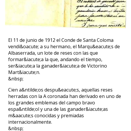
El 11 de junio de 1912 el Conde de Santa Coloma
vendi&oacute; a su hermano, el Marqu&eacute;s de
Albaserrada, un lote de reses con las que
formar&iacute;a la que, andando el tiempo,
ser&iacute;a la ganader&iacute;a de Victorino
Mart&iacute;n.
&nbsp;
Cien a&ntilde;os despu&eacute;s, aquellas reses
herradas con la A coronada han derivado en uno de
los grandes emblemas del campo bravo
espa&ntilde;ol y una de las ganader&iacute;as
m&aacute;s conocidas y premiadas
internacionalmente.
&nbsp;