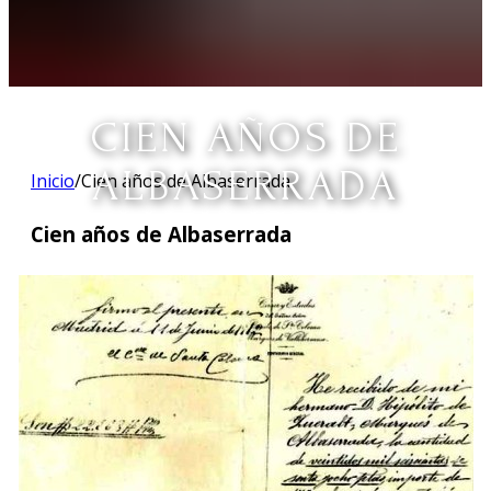
CIEN AÑOS DE
ALBASERRADA
Inicio
/
Cien años de Albaserrada
Cien años de Albaserrada