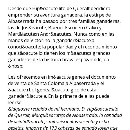
Desde que Hip&oacute;lito de Queralt decidiera
emprender su aventura ganadera, la estirpe de
Albaserrada ha pasado por tres familias ganaderas,
las de Jos&eacute; Bueno, Escudero Calvo y
Mart&iacute;n Andr&eacute;s. Nunca como en las
manos de Victorino la ganader&iacute;a
conoci&oacute; la popularidad y el reconocimiento
que s&oacute;lo tienen los m&aacute;s grandes
ganaderos de la historia brava espa&ntilde;ola.
&nbsp;
Les ofrecemos en im&aacute;genes el documento
de venta de Santa Coloma a Albaserrada y el
&aacute;rbol geneal&oacute;gico de esta
ganader&iacute;a. En la primera de ellas puede
leerse:
&ldquo;He recibido de mi hermano, D. Hip&oacute;lito
de Queralt, Marqu&eacute;s de Albaserrada, la cantidad
de veintid&oacute;s mil seiscientas sesenta y ocho
pesetas, importe de 173 cabezas de ganado joven que