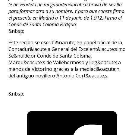
le he vendido de mi ganader&iacute;a brava de Sevilla
para formar otra a su nombre. Y para que conste firmo
el presente en Madrid a 11 de junio de 1.912. Firma el
Conde de Santa Coloma.&rdquo;
&nbsp;
Este recibo se escribi&oacute; en papel oficial de la
Contadur&iacute;a General del Excelent&iacute;simo
Se&ntilde;or Conde de Santa Coloma,
Marqu&eacute;s de Vallehermoso y lleg&oacute; a
manos de Victorino gracias a la mediaci&oacute;n
del antiguo novillero Antonio Cort&eacute;s.
&nbsp;