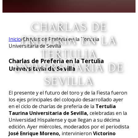
CHARLAS DE
PREFERIA EN LA
Inicio
/
Charlas de Preferia en la Tertulia
Universitaria de Sevilla
TERTULIA
Charlas de Preferia en la Tertulia
UNIVERSITARIA DE
Universitaria de Sevilla
SEVILLA
El presente y el futuro del toro y de la Fiesta fueron
los ejes principales del coloquio desarrollado ayer
en el ciclo de charlas de preferia de la
Tertulia
Taurina Universitaria de Sevilla,
celebradas en la
Universidad Hispalense y que llegan a su décima
edición. Ayer miércoles, moderados por el periodista
José Enrique Moreno,
intervinieron
Victorino