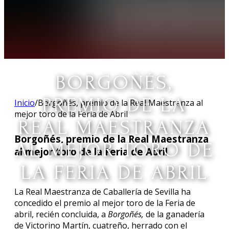
BORGOÑÉS,
PREMIO DE LA
Inicio
/
Borgoñés, premio de la Real Maestranza al
mejor toro de la Feria de Abril
REAL MAESTRANZA
Borgoñés, premio de la Real Maestranza
AL MEJOR TORO DE
al mejor toro de la Feria de Abril
LA FERIA DE ABRIL
La Real Maestranza de Caballería de Sevilla ha
concedido el premio al mejor toro de la Feria de
abril, recién concluida, a
Borgoñés,
de la ganadería
de Victorino Martín, cuatreño, herrado con el