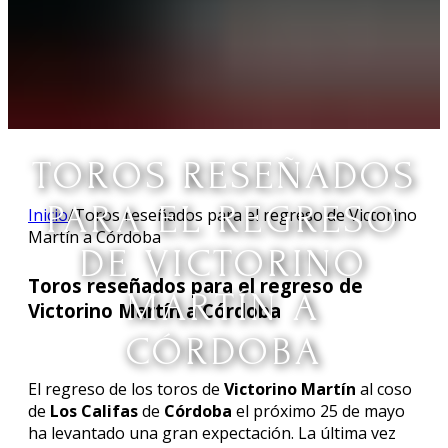
TOROS RESEÑADOS
PARA EL REGRESO
Inicio
/
Toros reseñados para el regreso de Victorino
Martín a Córdoba
DE VICTORINO
Toros reseñados para el regreso de
MARTÍN A
Victorino Martín a Córdoba
CÓRDOBA
El regreso de los toros de
Victorino Martín
al coso
de
Los Califas
de
Córdoba
el próximo 25 de mayo
ha levantado una gran expectación. La última vez