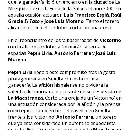
que la ganadería lidió un encierro en la ciudad de La
Mezquita fue en la Feria de la Salud del año 2000. En
aquella ocasión actuaron
Luis Francisco Esplá
,
Raúl
Gracia
El Tato
y
José Luis Moreno
. Tanto el torero
alicantino como el cordobés cortaron una oreja.
En el reencuentro de los ‘albaserradas’ de
Victorino
con la afición cordobesa formarán la terna de
espadas
Pepín Liria
,
Antonio Ferrera
y
José Luis
Moreno
.
Pepín Liria
llega a este compromiso tras la gesta
protagonizada en
Sevilla
con esta misma
ganadería. La afición hispalense no olvidará la
valentía del murciano en la tarde de su despedida de
La Maestranza
. Cortó una oreja de un ‘victorino’ en
una actuación considerada por la afición y la prensa
como épica. También hizo el paseíllo en
Sevilla
frente a los ‘victorino’
Antonio Ferrera
, un torero
que ya está considerado un auténtico especialista
en esta divisa y que protagonizó en
La Maestranza